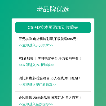
遥想公瑾当年，小乔初嫁了，雄姿英发。
羽扇纶巾，谈笑间，樯橹灰飞烟灭。
故国神游，多情应笑我，早生华发。
人生如梦，一尊还酹江月。